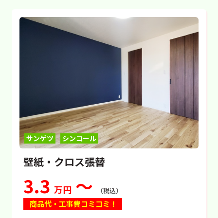
サンゲツ
シンコール
壁紙・クロス張替
3.3
～
万円
（税込）
商品代・工事費コミコミ！