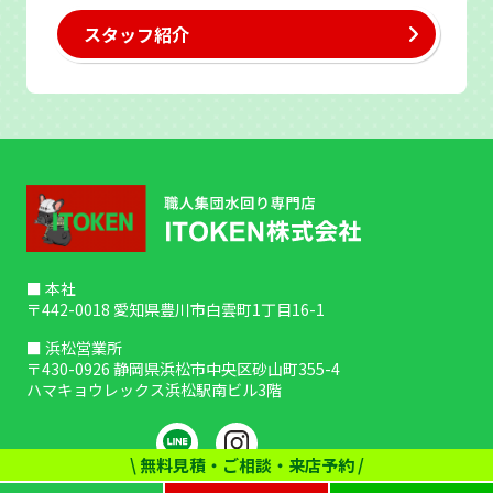
スタッフ紹介
■ 本社
〒442-0018 愛知県豊川市白雲町1丁目16-1
■ 浜松営業所
〒430-0926 静岡県浜松市中央区砂山町355-4
ハマキョウレックス浜松駅南ビル3階
\ 無料見積・ご相談・来店予約 /