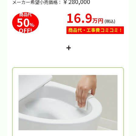
￥280,000
メーカー希望小売価格：
16.9
商品代
50
万円
(税込)
%
OFF!
商品代・工事費コミコミ！
+