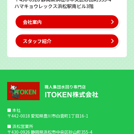
ハマキョウレックス浜松駅南ビル3階
会社案内
スタッフ紹介
■ 本社
〒442-0018 愛知県豊川市白雲町1丁目16-1
■ 浜松営業所
〒430-0926 静岡県浜松市中央区砂山町355-4