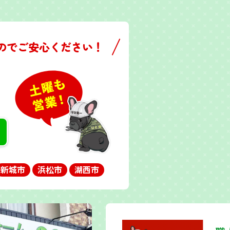
のでご安心ください！
新城市
浜松市
湖西市