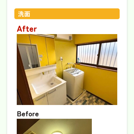
洗面
After
Before