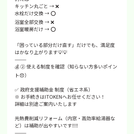
キッチン丸ごと → ❌
水栓だけ交換 → ⭕
浴室全部交換 → ❌
浴室暖房だけ → ⭕
「困っている部分だけ直す」だけでも、満足度
はかなり上がります💡💡
⸻
💰 ② 使える制度を確認（知らない方多いポイン
ト😞）
✅ 政府支援補助金 制度（省エネ系）
※ お手続きはITOKENへお任せください！
詳細は別途ご案内いたします
光熱費削減リフォーム（内窓・高効率給湯器な
ど）は補助が出やすいです‼️‼️
⸻