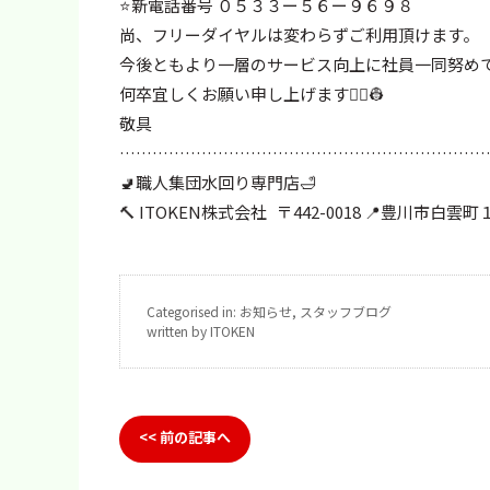
⭐️新電話番号 ０５３３ー５６ー９６９８
尚、フリーダイヤルは変わらずご利用頂けます。
今後ともより一層のサービス向上に社員一同努め
何卒宜しくお願い申し上げます👷‍♀️👷
敬具
…………………………………………………………
🚽職人集団水回り専門店🛁
🔨 ITOKEN株式会社 〒442-0018 📍豊川市白
Categorised in:
お知らせ
,
スタッフブログ
written by ITOKEN
<< 前の記事へ