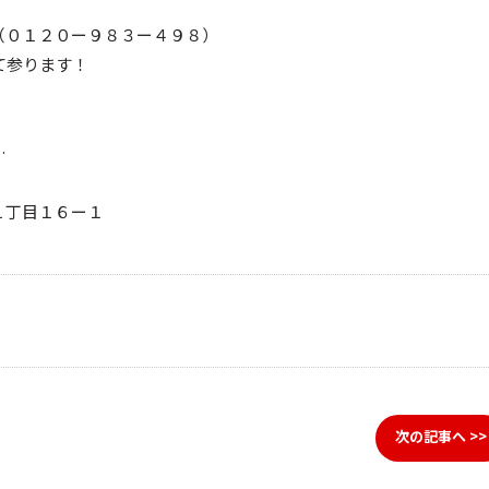
（０１２０ー９８３ー４９８）
て参ります！
…
雲町１丁目１６ー１
次の記事へ >>