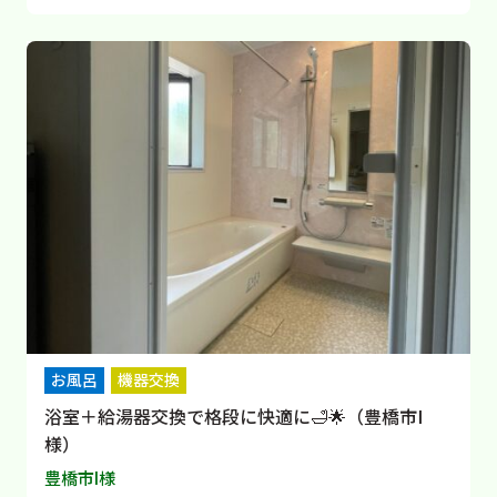
お風呂
機器交換
浴室＋給湯器交換で格段に快適に🛁🌟（豊橋市I
様）
豊橋市I様