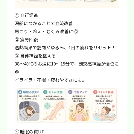
① 血行促進
湯船につかることで血流改善
肩こり・冷え・むくみ改善に◎
② 疲労回復
温熱効果で筋肉がゆるみ、1日の疲れをリセット！
③ 自律神経を整える
38〜40℃のお湯に10〜15分で、副交感神経が優位に
☘️
イライラ・不眠・疲れやすさにも。
④ 睡眠の質UP