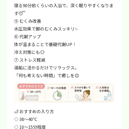
寝る90分前くらいの入浴で、深く眠りやすくなりま
す😴
⑤ むくみ改善
水圧効果で脚のむくみスッキリ✨
⑥ 代謝アップ
体が温まることで基礎代謝UP！
冷え対策にも◎
⑦ ストレス軽減
湯船に浸かるだけでリラックス。
「何も考えない時間」で癒しを😌
🛁 おすすめの入り方
◇ 38〜40℃
◇ 10〜15分程度