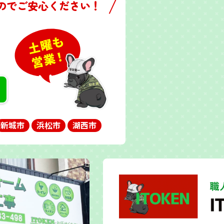
のでご安心ください！
新城市
浜松市
湖西市