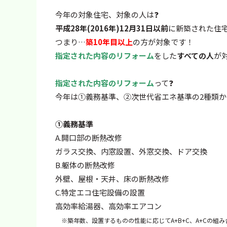
今年の対象住宅、対象の人は❓
平成28年(2016年)12月31日以前
に新築された住
つまり…
築
10年目以上
の方が対象です！
指定された内容のリフォーム
をした
すべての人
が
指定された内容のリフォーム
って❓
今年は①義務基準、②次世代省エネ基準の2種類
①義務基準
A.開口部の断熱改修
ガラス交換、内窓設置、外窓交換、ドア交換
B.躯体の断熱改修
外壁、屋根・天井、床の断熱改修
C.特定エコ住宅設備の設置
高効率給湯器、高効率エアコン
※築年数、設置するものの性能に応じてA+B+C、A+Cの組