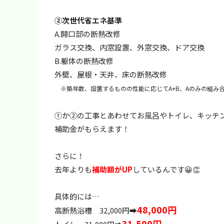
②次世代省エネ基準
A.開口部の断熱改修
ガラス交換、内窓設置、外窓交換、ドア交換
B.躯体の断熱改修
外壁、屋根・天井、床の断熱改修
※築年数、設置するものの性能に応じてA+B、Aのみの組み
①か②の工事とあわせてお風呂やトイレ、キッチ
補助金がもらえます！
さらに！
去年よりも
補助額がUP
しているんです😀👏
具体的には…
48,000円
高断熱浴槽 32,000円➡
31,5
00円